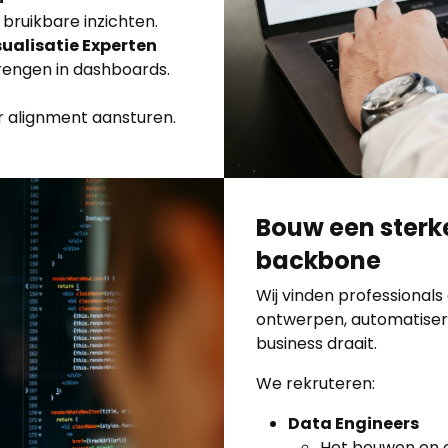
bruikbare inzichten.
sualisatie Experten
brengen in dashboards.
er alignment aansturen.
Bouw een sterk
backbone
Wij vinden professionals
ontwerpen, automatise
business draait.
We rekruteren:
Data Engineers
Het bouwen en 