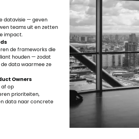
e datavisie — geven
uwen teams uit en zetten
e impact.
ads
ren de frameworks die
pliant houden — zodat
 de data waarmee ze
oduct Owners
 af op
ren prioriteiten,
en data naar concrete