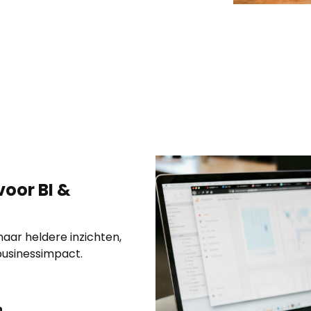
voor BI &
naar heldere inzichten,
businessimpact.
n