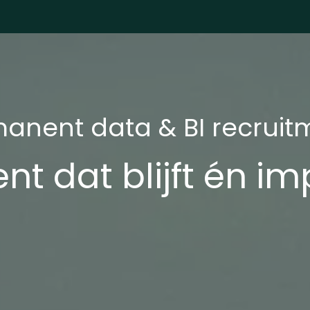
Jobs
Sectoren
Over ons
Blog
anent data & BI recruit
lent dat blijft én 