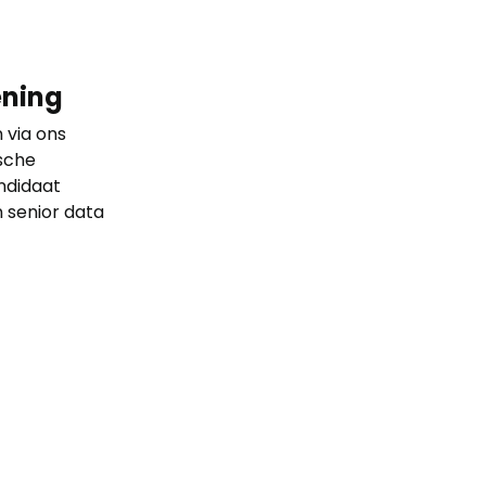
ening
 via ons
sche
ndidaat
 senior data