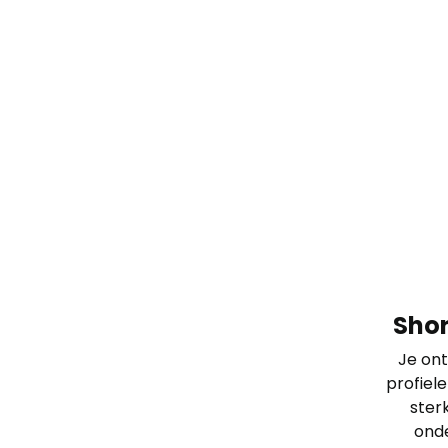
Shor
Je ont
profiele
ster
onde