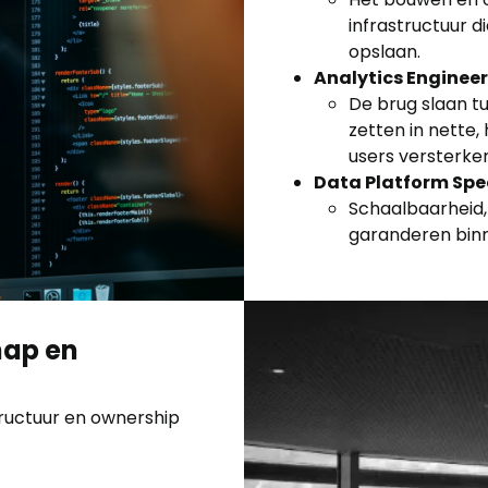
infrastructuur 
opslaan.
Analytics Enginee
De brug slaan t
zetten in nette,
users versterke
Data Platform Spec
Schaalbaarheid
garanderen binn
hap en
ructuur en ownership