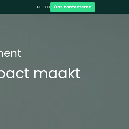
Ons contacteren
NL
EN
ment
impact maakt