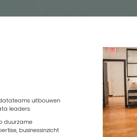
ne datateams uitbouwen
ata leaders.
op duurzame
rtise, businessinzicht