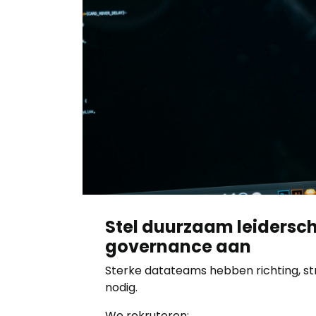
Stel duurzaam leidersc
governance aan
Sterke datateams hebben richting, st
nodig.
We rekruteren: